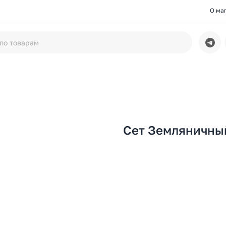
О ма
Сет Земляничны
В корзину