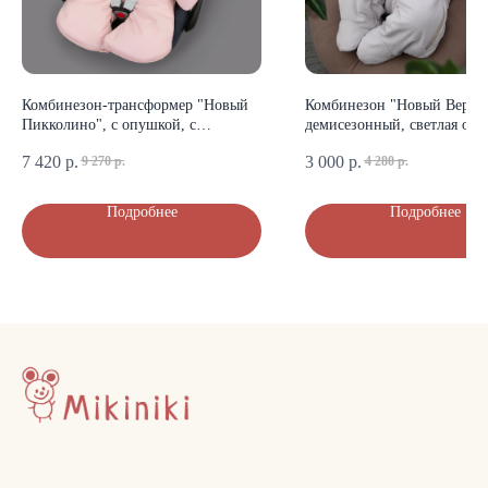
КОНТАКТЫ
+7 (903) 200-10-04
mikiniki-shop@yandex.ru
Комбинезон-трансформер "Новый
Комбинезон "Новый Верт"
Пикколино", с опушкой, с
демисезонный, светлая орх
отворотами, 3 сезона, розовая пудра
7 420
р.
3 000
р.
9 270
р.
4 280
р.
ДОКУМЕНТЫ
Подробнее
Подробнее
Политика конфиденциальности
Публичная оферта
Оплата и доставка
© Mikiniki 2024
ОГРНИП 324774600201687
ИНН 504011454078