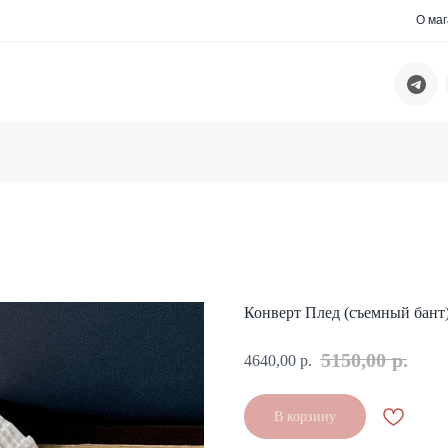
О ма
Конверт Плед (съемный бант
5150,00
р.
4640,00
р.
В корзину