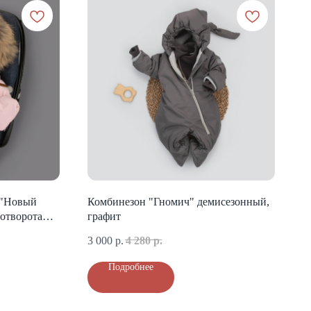
 "Новый
Комбинезон "Гномич" демисезонный,
 отворотами,
графит
3 000
р.
4 280
р.
Подробнее