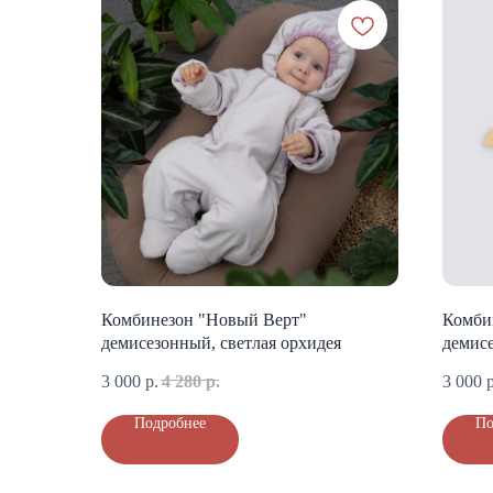
Комбинезон "Новый Верт"
Комби
демисезонный, светлая орхидея
демис
3 000
р.
4 280
р.
3 000
р
Подробнее
По