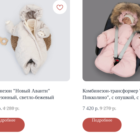
незон "Новый Аванти"
Комбинезон-трансформер
езонный, светло-бежевый
Пикколино", с опушкой, с
3 сезона, розовая пудра
.
4 280
р.
7 420
р.
9 270
р.
дробнее
Подробнее