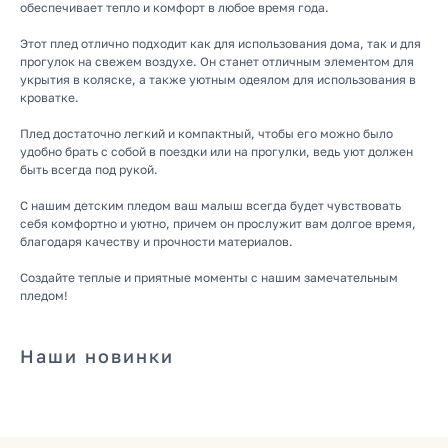
обеспечивает тепло и комфорт в любое время года.
Этот плед отлично подходит как для использования дома, так и для
прогулок на свежем воздухе. Он станет отличным элементом для
укрытия в коляске, а также уютным одеялом для использования в
кроватке.
Плед достаточно легкий и компактный, чтобы его можно было
удобно брать с собой в поездки или на прогулки, ведь уют должен
быть всегда под рукой.
КАТАЛОГ
С нашим детским пледом ваш малыш всегда будет чувствовать
Летняя
себя комфортно и уютно, причем он прослужит вам долгое время,
Зимняя
благодаря качеству и прочности материалов.
Демисезонная
Создайте теплые и приятные моменты с нашим замечательным
Готовые подборки
пледом!
Комплекты на выписку
Комбинезоны
Наши новинки
КОНТАКТЫ
+7 (903) 200-10-04
mikiniki-shop@yandex.ru