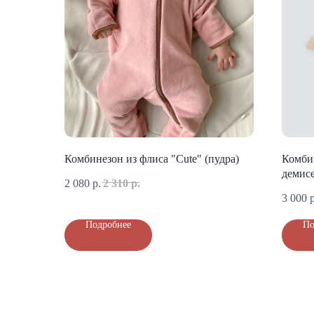
Комбинезон из флиса "Cute" (пудра)
Комби
демис
2 080
р.
2 310
р.
3 000
р
Подробнее
По