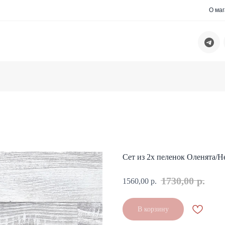
О ма
Сет из 2х пеленок Оленята/H
1730,00
р.
1560,00
р.
В корзину