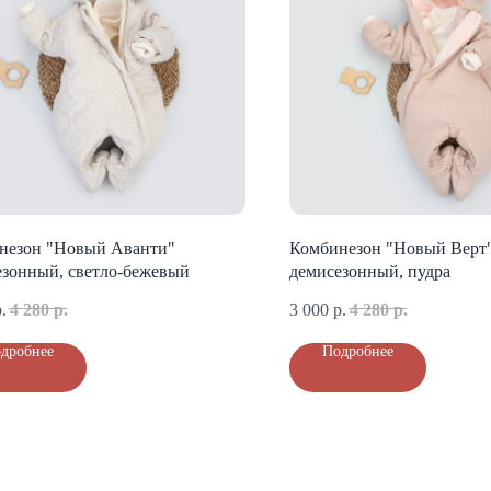
незон "Новый Аванти"
Комбинезон "Новый Верт
езонный, светло-бежевый
демисезонный, пудра
.
4 280
р.
3 000
р.
4 280
р.
дробнее
Подробнее