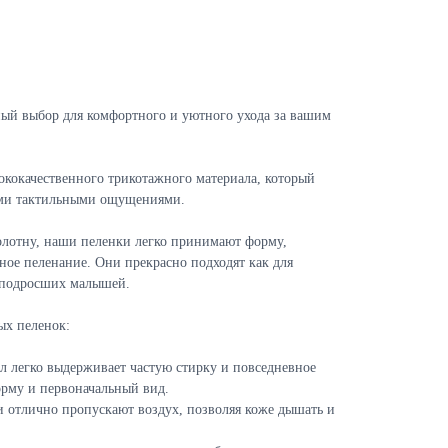
ый выбор для комфортного и уютного ухода за вашим
ококачественного трикотажного материала, который
ыми тактильными ощущениями.
олотну, наши пеленки легко принимают форму,
ное пеленание. Они прекрасно подходят как для
е подросших малышей.
х пеленок:
ал легко выдерживает частую стирку и повседневное
орму и первоначальный вид.
и отлично пропускают воздух, позволяя коже дышать и