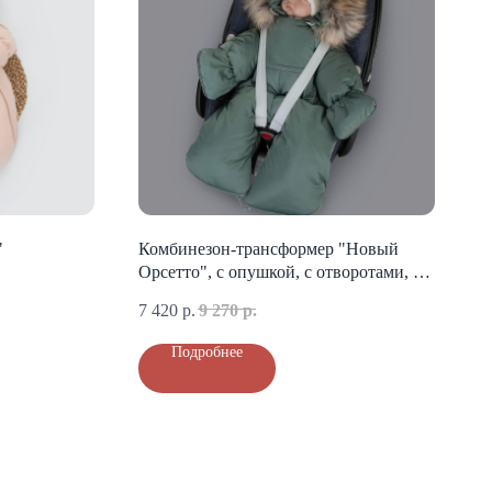
"
Комбинезон-трансформер "Новый
Орсетто", с опушкой, с отворотами, 3
сезона, полынь
7 420
р.
9 270
р.
Подробнее