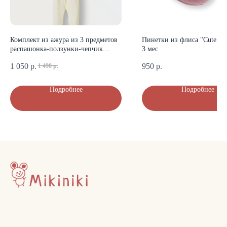
КОНТАКТЫ
+7 (903) 200-10-04
mikiniki-shop@yandex.ru
Комплект из ажура из 3 предметов
Пинетки из флиса "Cute" (п
распашонка-ползунки-чепчик
3 мес
(экрю)
1 050
р.
950
р.
1 490
р.
ДОКУМЕНТЫ
Подробнее
Подробнее
Политика конфиденциальности
Публичная оферта
Оплата и доставка
© Mikiniki 2024
ОГРНИП 324774600201687
ИНН 504011454078