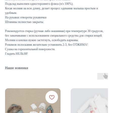
Подклад выполнен одностороннего флиса (п/э 100%).
Косая молния на всю длину, делает процесс одевания малыша простым и
удобным.
На рукавах отвороты рукавички
Штанины полностью закрыты.
Рекомендуется стирка (ручная либо машинная) при температуре 30 градусов,
без замачивания с использованием специального средства для стирки вещей.
Молнии и кнопки нужно застегнуть, освободить карманы.
Режимов полоскания желательно установить 2-3, без ОТЖИМА!
Сушка на горизонтальной поверхности.
Гладить НЕЛЬЗЯ!
Наши новинки
КАТАЛОГ
Летняя
Зимняя
Демисезонная
Готовые подборки
Комплекты на выписку