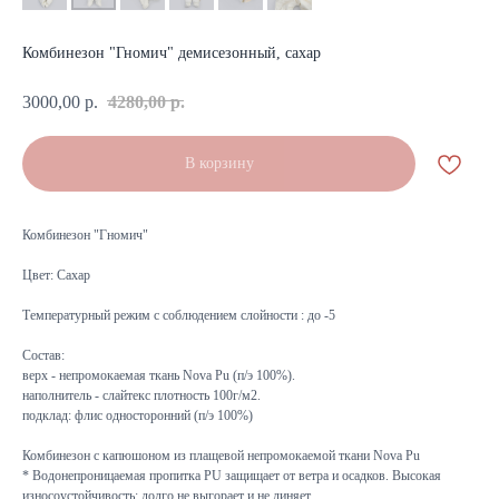
Комбинезон "Гномич" демисезонный, сахар
3000,00
р.
4280,00
р.
В корзину
Комбинезон "Гномич"
Цвет: Сахар
Температурный режим с соблюдением слойности : до -5
Состав:
верх - непромокаемая ткань Nova Pu (п/э 100%).
наполнитель - слайтекс плотность 100г/м2.
подклад: флис односторонний (п/э 100%)
Комбинезон с капюшоном из плащевой непромокаемой ткани Nova Pu
* Водонепроницаемая пропитка PU защищает от ветра и осадков. Высокая
износоустойчивость: долго не выгорает и не линяет