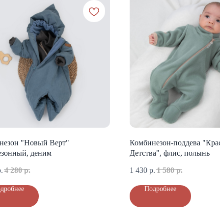
незон "Новый Верт"
Комбинезон-поддева "Кра
езонный, деним
Детства", флис, полынь
.
4 280
р.
1 430
р.
1 580
р.
дробнее
Подробнее