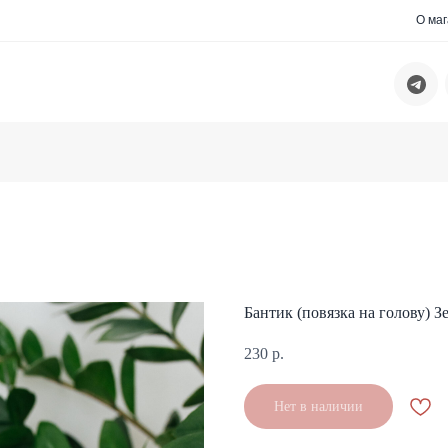
О ма
Бантик (повязка на голову) 
230
р.
Нет в наличии