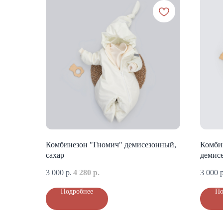
Комбинезон "Гномич" демисезонный,
Комби
сахар
демис
3 000
р.
4 280
р.
3 000
р
Подробнее
По