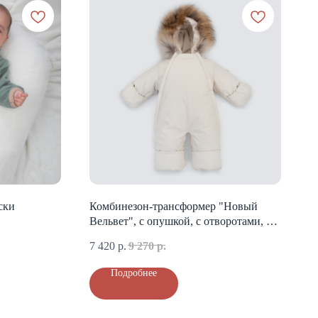
ски
Комбинезон-трансформер "Новый
Вельвет", с опушкой, с отворотами, 3
сезона, молоко
7 420
р.
9 270
р.
Подробнее