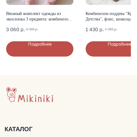
+7 (903) 200-10-04
Вязаный комплект одежды из
Комбинезон-поддева "Крас
mikiniki-shop@yandex.ru
экохлопка 3 предмета: комбинезон,
Детства", флис, шоколад
шапочка, пинетки (розовый)
3 060
р.
1 430
р.
4 360
р.
1 580
р.
ДОКУМЕНТЫ
Подробнее
Подробнее
Политика конфиденциальности
Публичная оферта
Оплата и доставка
© Mikiniki 2024
ОГРНИП 324774600201687
ИНН 504011454078