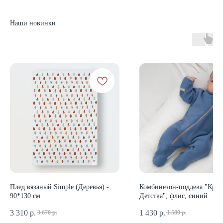
Наши новинки
КАТАЛОГ
Летняя
Зимняя
Демисезонная
Готовые подборки
Комплекты на выписку
Комбинезоны
КОНТАКТЫ
Плед вязаный Simple (Деревья) -
Комбинезон-поддева "Крас
90*130 см
Детства", флис, синий
+7 (903) 200-10-04
mikiniki-shop@yandex.ru
3 310
р.
1 430
р.
3 670
р.
1 580
р.