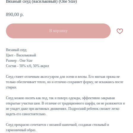
Вязаный снуд (васильковый) (One Size)
890,00
р.
В корзину
Вязаный снуд
Цвет - Васильковый
Размер - One Size
Состав - 50% х/б, 50% акрил
Снуд станет отличным аксессуаром для осени и весны. Его мягкая пряжа не
только обеспечивает тепло, но и отлично сохраняет форму, не искажаясь после
стирки.
Снуд можно носить как под, так и поверх одежды, эффективно закрывая
открытые участки шеи. В отличие от традиционного шарфа, он не развяжется и
не упадет даже при активных движениях. Подросший ребенок сможет легко
надеть его самостоятельно.
Снуд прекрасно сочетается с вязаной шапочкой, создавая стильный и
гармоничный образ.