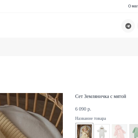
О ма
Сет Земляничка с мятой
6 090
р.
Название товара