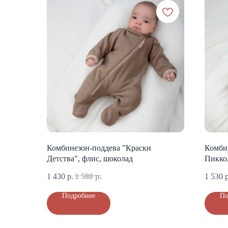
Комбинезон-поддева "Краски
Комби
Детства", флис, шоколад
Пикко
1 430
р.
1 580
р.
1 530
р
Подробнее
По