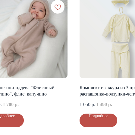
незон-поддева "Флисовый
Комплект из ажура из 3 п
лино", флис, капучино
распашонка-ползунки-чеп
.
1 700
р.
1 050
р.
1 490
р.
дробнее
Подробнее