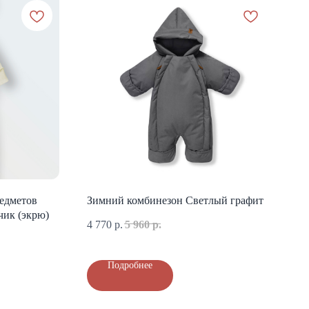
редметов
Зимний комбинезон Светлый графит
чик (экрю)
4 770
р.
5 960
р.
Подробнее