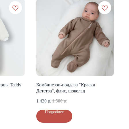
ерпы Teddy
Комбинезон-поддева "Краски
Детства", флис, шоколад
1 430
р.
1 580
р.
Подробнее