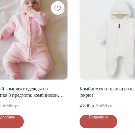
ый комплект одежды из
Комбинезон и шапка из ш
пка 3 предмета: комбинезон,
(экрю)
а, пинетки (розовый)
.
4 360
р.
4 890
р.
5 430
р.
дробнее
Подробнее