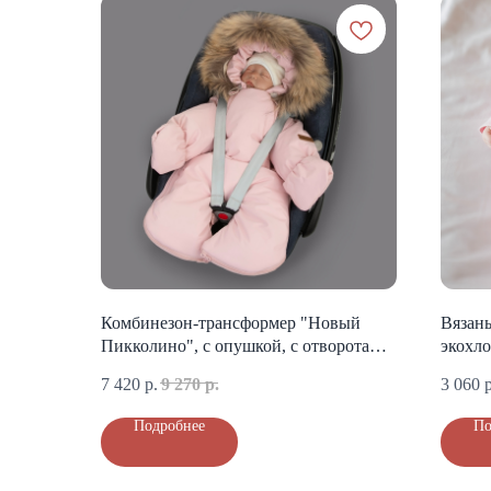
Комбинезон-трансформер "Новый
Вязан
Пикколино", с опушкой, с отворотами,
экохло
3 сезона, розовая пудра
шапочк
7 420
р.
9 270
р.
3 060
р
Подробнее
По