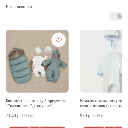
Наши новинки
КАТАЛОГ
Летняя
Зимняя
Демисезонная
Готовые подборки
Комплекты на выписку
Комбинезоны
КОНТАКТЫ
Комплект на выписку 5 предметов
Комплект на выписку для м
"Скандинавия", с опушкой,
слип и чепчик (экрю/голуб
+7 (903) 200-10-04
зимний, полынь
mikiniki-shop@yandex.ru
7 040
р.
930
р.
8 790
р.
1 320
р.