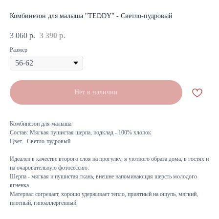
Комбинезон для малыша "TEDDY" - Светло-пудровый
3 060
р.
3 390
р.
Размер
Нет в наличии
Комбинезон для малыша
Состав: Мягкая пушистая шерпа, подклад - 100% хлопок
Цвет - Светло-пудровый
Идеален в качестве второго слоя на прогулку, я уютного образа дома, в гостях и
на очаровательную фотосессию.
Шерпа - мягкая и пушистая ткань, внешне напоминающая шерсть молодого
ягненка.
Материал согревает, хорошо удерживает тепло, приятный на ощупь, мягкий,
плотный, гипоаллергенный.