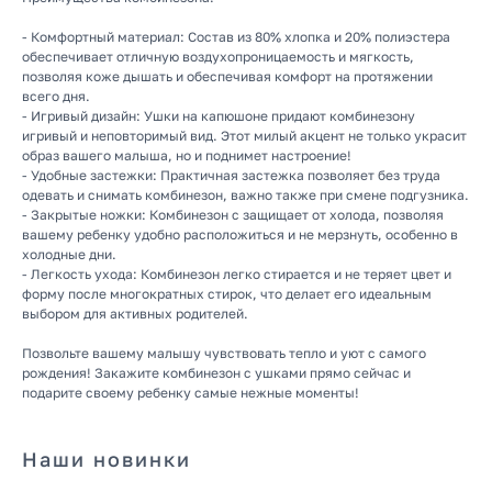
- Комфортный материал: Состав из 80% хлопка и 20% полиэстера
обеспечивает отличную воздухопроницаемость и мягкость,
позволяя коже дышать и обеспечивая комфорт на протяжении
всего дня.
- Игривый дизайн: Ушки на капюшоне придают комбинезону
игривый и неповторимый вид. Этот милый акцент не только украсит
образ вашего малыша, но и поднимет настроение!
- Удобные застежки: Практичная застежка позволяет без труда
одевать и снимать комбинезон, важно также при смене подгузника.
- Закрытые ножки: Комбинезон с защищает от холода, позволяя
вашему ребенку удобно расположиться и не мерзнуть, особенно в
КАТАЛОГ
холодные дни.
- Легкость ухода: Комбинезон легко стирается и не теряет цвет и
Летняя
форму после многократных стирок, что делает его идеальным
Зимняя
выбором для активных родителей.
Демисезонная
Позвольте вашему малышу чувствовать тепло и уют с самого
Готовые подборки
рождения! Закажите комбинезон с ушками прямо сейчас и
Комплекты на выписку
подарите своему ребенку самые нежные моменты!
Комбинезоны
Наши новинки
КОНТАКТЫ