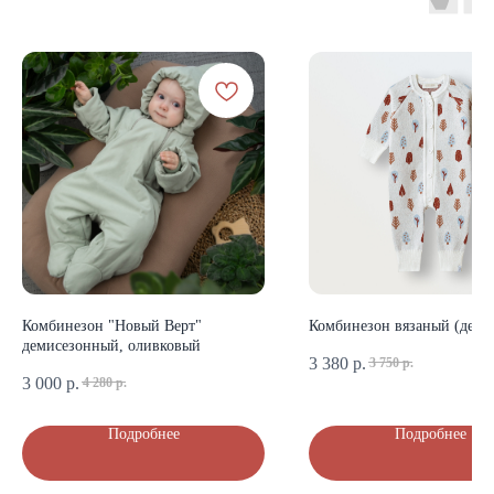
КАТАЛОГ
Летняя
Зимняя
Демисезонная
Готовые подборки
Комплекты на выписку
Комбинезоны
Комбинезон "Новый Верт"
Комбинезон вязаный (дерев
КОНТАКТЫ
демисезонный, оливковый
3 380
р.
3 750
р.
+7 (903) 200-10-04
3 000
р.
4 280
р.
mikiniki-shop@yandex.ru
Подробнее
Подробнее
ДОКУМЕНТЫ