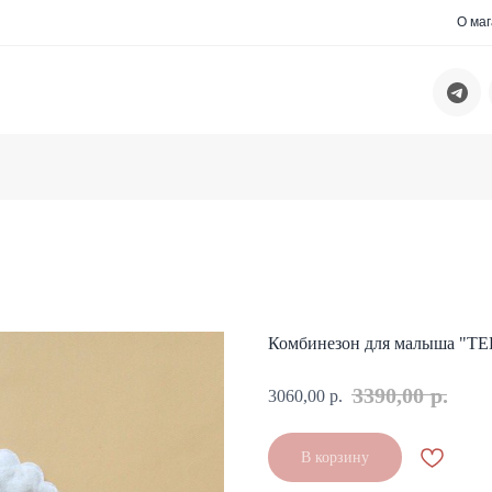
О ма
Комбинезон для малыша "TE
3390,00
р.
3060,00
р.
В корзину