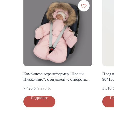
Комбинезон-трансформер "Новый
Плед в
Пикколино", с опушкой, с отворотами,
90*130
3 сезона, розовая пудра
7 420
р.
9 270
р.
3 310
р
Подробнее
По