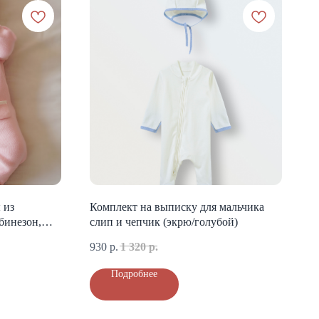
 из
Комплект на выписку для мальчика
бинезон,
слип и чепчик (экрю/голубой)
й)
930
р.
1 320
р.
Подробнее