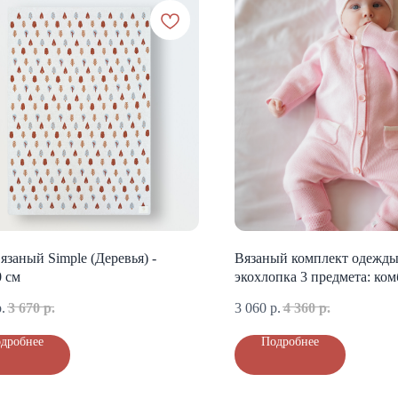
язаный Simple (Деревья) -
Вязаный комплект одежды
 см
экохлопка 3 предмета: ком
шапочка, пинетки (розовы
.
3 670
р.
3 060
р.
4 360
р.
дробнее
Подробнее