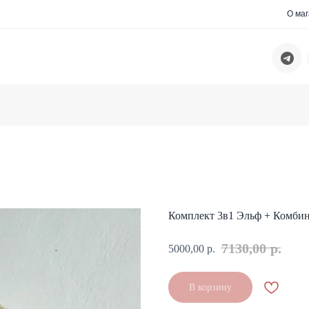
О ма
Комплект 3в1 Эльф + Комби
7130,00
р.
5000,00
р.
В корзину