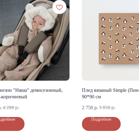
незон "Няша" демисезонный,
Плед вязаный Simple (Пин
о-коричневый
90*90 см
.
4 280
р.
2 750
р.
3 050
р.
дробнее
Подробнее