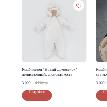
Комбинезон "Новый Домовенок"
Комби
демисезонный, слоновая кость
светл
3 000
р.
4 280
р.
3 000
р
Подробнее
По