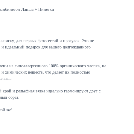
Комбинезон Лапша + Пинетки
ыписку, для первых фотосессий и прогулок. Это не
но и идеальный подарок для вашего долгожданного
лены из гипоаллергенного 100% органического хлопка, не
 и химических веществ, что делает их полностью
алыша.
й крой и рельефная вязка идеально гармонируют друг с
ный образ.
кой же!