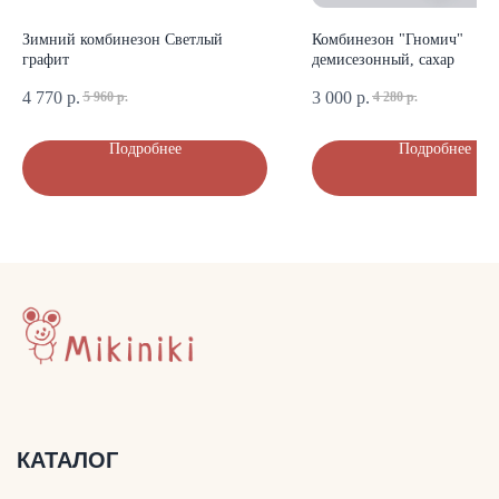
+7 (903) 200-10-04
Зимний комбинезон Светлый
Комбинезон "Гномич"
mikiniki-shop@yandex.ru
графит
демисезонный, сахар
4 770
р.
3 000
р.
5 960
р.
4 280
р.
ДОКУМЕНТЫ
Подробнее
Подробнее
Политика конфиденциальности
Публичная оферта
Оплата и доставка
© Mikiniki 2024
ОГРНИП 324774600201687
ИНН 504011454078