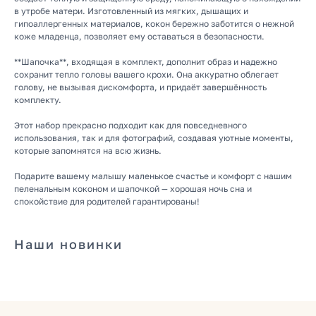
в утробе матери. Изготовленный из мягких, дышащих и
гипоаллергенных материалов, кокон бережно заботится о нежной
коже младенца, позволяет ему оставаться в безопасности.
**Шапочка**, входящая в комплект, дополнит образ и надежно
сохранит тепло головы вашего крохи. Она аккуратно облегает
голову, не вызывая дискомфорта, и придаёт завершённость
комплекту.
КАТАЛОГ
Этот набор прекрасно подходит как для повседневного
использования, так и для фотографий, создавая уютные моменты,
Летняя
которые запомнятся на всю жизнь.
Зимняя
Подарите вашему малышу маленькое счастье и комфорт с нашим
Демисезонная
пеленальным коконом и шапочкой — хорошая ночь сна и
Готовые подборки
спокойствие для родителей гарантированы!
Комплекты на выписку
Комбинезоны
Наши новинки
КОНТАКТЫ
+7 (903) 200-10-04
mikiniki-shop@yandex.ru