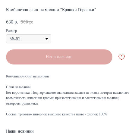
Комбинезон слип на молнии "Крошки Горошки"
630
р.
900
р.
Размер
Нет в наличии
Комбинезон слип на молнии
Слип на молнии:
Без воротничка. Под горлышком выполнена защита из ткани, которая исключает
возможность нанесения травмы при застегивании и расстегивании молнии,
отвороты-рукавички
Состав: трикотаж интерлок высшего качества пенье - хлопок 100%
Наши новинки