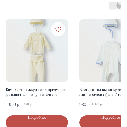
КАТАЛОГ
Летняя
Зимняя
Демисезонная
Готовые подборки
Комплекты на выписку
Комбинезоны
Комплект из ажура из 3 предметов
Комплект на выписку для м
КОНТАКТЫ
распашонка-ползунки-чепчик
слип и чепчик (экрю/голуб
+7 (903) 200-10-04
(экрю)
1 050
р.
930
р.
1 490
р.
1 320
р.
mikiniki-shop@yandex.ru
Подробнее
Подробнее