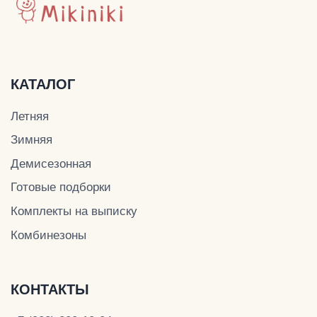
ОГРНИП 324774600201687
ИНН 504011454078