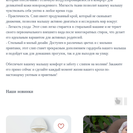
деликатной кожи новорожденного. Мягкость ткани позволит вашему малышу
чувствовать себя уютно в любое время года.
- Практичность: Слип имеет продуманный крой, который не сковывает
движения, позволяя малышу активно двигаться и исследовать мир вокруг.
- Легкость ухода: Этот слип легко стирается в стиральной машине и не теряет
своего первоначального внешнего вида после многократных стирок, что делает
его идеальным вариантом для активных родителей.
- Стильный и милый дизайн: Доступен в различных цветах и с милыми
принтами, этот слип станет прекрасным дополнением гардероба вашего малыша
и подойдет как для домашних прогулок, так и для выходов на улицу.
Обеспечьте вашему малышу комфорт и заботу с слипом на молнии! Закажите
его прямо сейчас и сделайте каждый момент жизни вашего крохи по-
настоящему уютным и приятным!
Наши новинки
КАТАЛОГ
Летняя
Зимняя
Демисезонная
Готовые подборки