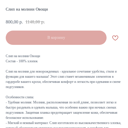
Слип на молнии Овощи
800,00
р.
1140,00
р.
В корзину
Слип на молнии Овощи
Состав - 100% хлопок
Слип на молнии для новорожденных - идеальное сочетание удобства, стиля и
функции для вашего малыша! Этот слип станет незаменимым элементом в
гардеробе вашего крохи, обеспечивая комфорт и легкость при одевании и смене
подгузников.
Особенности слипа:
- Удобная молния: Молния, расположенная по всей длине, позволяет легко и
быстро раздевать и одевать малыша, что особенно важно при ночных сменах
подгузников. Защитная планка предотвращает защемление кожи, обеспечивая
безопасное использование.
- Мягкий и нежный материал: Слип изготовлен из высококачественного хлопка,
который обеспечивает отличную воздухопроницаемость и комфорт для