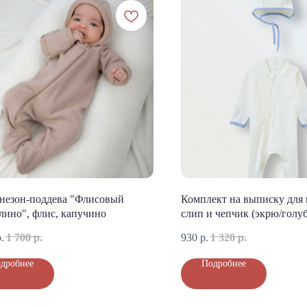
незон-поддева "Флисовый
Комплект на выписку для 
лино", флис, капучино
слип и чепчик (экрю/голу
.
1 700
р.
930
р.
1 320
р.
дробнее
Подробнее