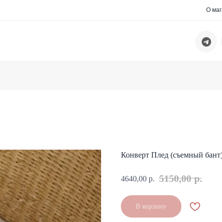
О ма
Конверт Плед (съемный бан
5150,00
р.
4640,00
р.
В корзину