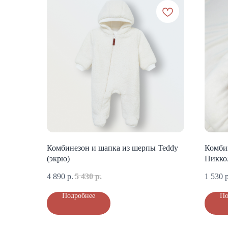
Комбинезон и шапка из шерпы Teddy
Комби
(экрю)
Пикко
4 890
р.
5 430
р.
1 530
р
Подробнее
По