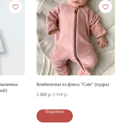
мальчика
Комбинезон из флиса "Cute" (пудра)
бой)
2 080
р.
2 310
р.
Подробнее