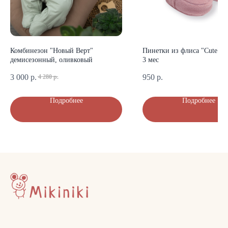
КОНТАКТЫ
+7 (903) 200-10-04
mikiniki-shop@yandex.ru
Комбинезон "Новый Верт"
Пинетки из флиса "Cute" (п
демисезонный, оливковый
3 мес
3 000
р.
950
р.
4 280
р.
ДОКУМЕНТЫ
Подробнее
Подробнее
Политика конфиденциальности
Публичная оферта
Оплата и доставка
© Mikiniki 2024
ОГРНИП 324774600201687
ИНН 504011454078