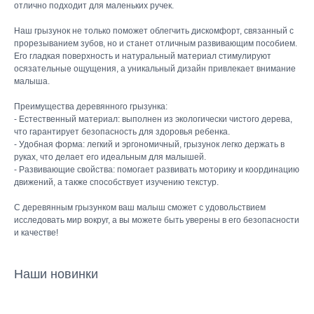
отлично подходит для маленьких ручек.
Наш грызунок не только поможет облегчить дискомфорт, связанный с
прорезыванием зубов, но и станет отличным развивающим пособием.
Его гладкая поверхность и натуральный материал стимулируют
осязательные ощущения, а уникальный дизайн привлекает внимание
малыша.
Преимущества деревянного грызунка:
- Естественный материал: выполнен из экологически чистого дерева,
что гарантирует безопасность для здоровья ребенка.
- Удобная форма: легкий и эргономичный, грызунок легко держать в
КАТАЛОГ
руках, что делает его идеальным для малышей.
Летняя
- Развивающие свойства: помогает развивать моторику и координацию
движений, а также способствует изучению текстур.
Зимняя
Демисезонная
С деревянным грызунком ваш малыш сможет с удовольствием
Готовые подборки
исследовать мир вокруг, а вы можете быть уверены в его безопасности
и качестве!
Комплекты на выписку
Комбинезоны
Наши новинки
КОНТАКТЫ
+7 (903) 200-10-04