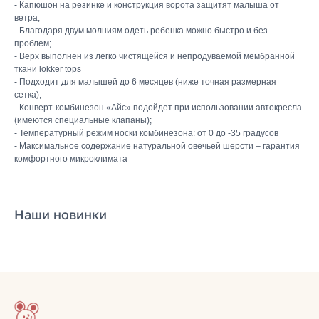
- Капюшон на резинке и конструкция ворота защитят малыша от
ветра;
- Благодаря двум молниям одеть ребенка можно быстро и без
проблем;
- Верх выполнен из легко чистящейся и непродуваемой мембранной
ткани lokker tops
- Подходит для малышей до 6 месяцев (ниже точная размерная
сетка);
КАТАЛОГ
- Конверт-комбинезон «Айс» подойдет при использовании автокресла
(имеются специальные клапаны);
Летняя
- Температурный режим носки комбинезона: от 0 до -35 градусов
Зимняя
- Максимальное содержание натуральной овечьей шерсти – гарантия
комфортного микроклимата
Демисезонная
Готовые подборки
Комплекты на выписку
Комбинезоны
Наши новинки
КОНТАКТЫ
+7 (903) 200-10-04
mikiniki-shop@yandex.ru