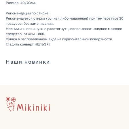
Размер: 40х70см.
Зимняя
Демисезонная
Рекомендации по стирке:
Готовые подборки
Рекомендуется стирка (ручная либо машинная) при температуре 30
градусов, без замачивания.
Комплекты на выписку
Молнии и кнопки нужно расстегнуть, использовать жидкое моющее
Комбинезоны
средство, отжим - 800.
Сушка в расправленном виде на горизонтальной поверхности.
Гладить конверт НЕЛЬЗЯ!
КОНТАКТЫ
+7 (903) 200-10-04
Наши новинки
mikiniki-shop@yandex.ru
ДОКУМЕНТЫ
Политика конфиденциальности
Публичная оферта
Оплата и доставка