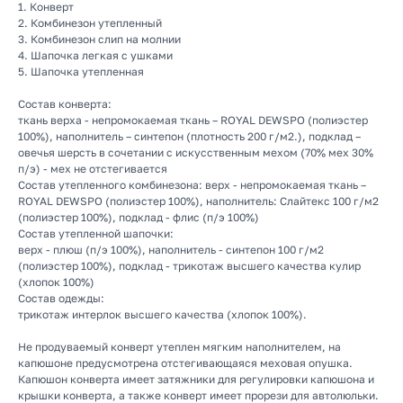
1. Конверт
2. Комбинезон утепленный
3. Комбинезон слип на молнии
4. Шапочка легкая с ушками
5. Шапочка утепленная
Состав конверта:
ткань верха - непромокаемая ткань – ROYAL DEWSPO (полиэстер
100%), наполнитель – синтепон (плотность 200 г/м2.), подклад –
овечья шерсть в сочетании с искусственным мехом (70% мех 30%
п/э) - мех не отстегивается
Состав утепленного комбинезона: верх - непромокаемая ткань –
ROYAL DEWSPO (полиэстер 100%), наполнитель: Слайтекс 100 г/м2
(полиэстер 100%), подклад - флис (п/э 100%)
Состав утепленной шапочки:
верх - плюш (п/э 100%), наполнитель - синтепон 100 г/м2
(полиэстер 100%), подклад - трикотаж высшего качества кулир
(хлопок 100%)
Состав одежды:
трикотаж интерлок высшего качества (хлопок 100%).
Не продуваемый конверт утеплен мягким наполнителем, на
КАТАЛОГ
капюшоне предусмотрена отстегивающаяся меховая опушка.
Капюшон конверта имеет затяжники для регулировки капюшона и
Летняя
крышки конверта, а также конверт имеет прорези для автолюльки.